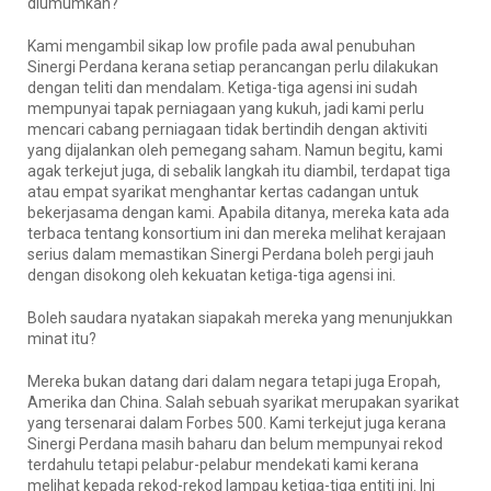
diumumkan?
Kami mengambil sikap low profile pada awal penubuhan
Sinergi Perdana kerana setiap perancangan perlu dilakukan
dengan teliti dan mendalam. Ketiga-tiga agensi ini sudah
mempunyai tapak perniagaan yang kukuh, jadi kami perlu
mencari cabang perniagaan tidak bertindih dengan aktiviti
yang dijalankan oleh pemegang saham. Namun begitu, kami
agak terkejut juga, di sebalik langkah itu diambil, terdapat tiga
atau empat syarikat menghantar kertas cadangan untuk
bekerjasama dengan kami. Apabila ditanya, mereka kata ada
terbaca tentang konsortium ini dan mereka melihat kerajaan
serius dalam memastikan Sinergi Perdana boleh pergi jauh
dengan disokong oleh kekuatan ketiga-tiga agensi ini.
Boleh saudara nyatakan siapakah mereka yang menunjukkan
minat itu?
Mereka bukan datang dari dalam negara tetapi juga Eropah,
Amerika dan China. Salah sebuah syarikat merupakan syarikat
yang tersenarai dalam Forbes 500. Kami terkejut juga kerana
Sinergi Perdana masih baharu dan belum mempunyai rekod
terdahulu tetapi pelabur-pelabur mendekati kami kerana
melihat kepada rekod-rekod lampau ketiga-tiga entiti ini. Ini