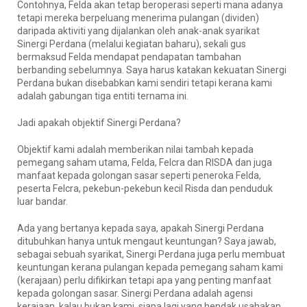
Contohnya, Felda akan tetap beroperasi seperti mana adanya
tetapi mereka berpeluang menerima pulangan (dividen)
daripada aktiviti yang dijalankan oleh anak-anak syarikat
Sinergi Perdana (melalui kegiatan baharu), sekali gus
bermaksud Felda mendapat pendapatan tambahan
berbanding sebelumnya. Saya harus katakan kekuatan Sinergi
Perdana bukan disebabkan kami sendiri tetapi kerana kami
adalah gabungan tiga entiti ternama ini.
Jadi apakah objektif Sinergi Perdana?
Objektif kami adalah memberikan nilai tambah kepada
pemegang saham utama, Felda, Felcra dan RISDA dan juga
manfaat kepada golongan sasar seperti peneroka Felda,
peserta Felcra, pekebun-pekebun kecil Risda dan penduduk
luar bandar.
Ada yang bertanya kepada saya, apakah Sinergi Perdana
ditubuhkan hanya untuk mengaut keuntungan? Saya jawab,
sebagai sebuah syarikat, Sinergi Perdana juga perlu membuat
keuntungan kerana pulangan kepada pemegang saham kami
(kerajaan) perlu difikirkan tetapi apa yang penting manfaat
kepada golongan sasar. Sinergi Perdana adalah agensi
kerajaan, kalau bukan kami, siapa lagi yang hendak usahakan