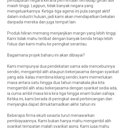
pendapatan negara kerana permintaan terhadap getah asli
masih tinggi. Lagipun, tidak banyak negara yang
mengeluarkannya. Ketiga-tiga agensi ini pula sangat aktif
dalam industri huluan, jadi kami akan mendapatkan bekalan
daripada mereka dan juga tempat lain.
Produk hiliran memang menjanjikan margin yang lebih tinggi.
Kami tidak mahu terlibat dengan banyak benda tetapi lebih
fokus dan kami mahu ke peringkat serantau.
Bagaimana projek baharu ini akan dibiayai?
Kami mempunyai dua pendekatan sama ada menceburinya
sendiri, mengambil alih ataupun bekerjasama dengan syarikat
yang ada. kalau membina kilang sendiri, kami memerlukan
masa antara satu hingga dua tahun manakala jika kita
mengambil alih atau bekerjasama dengan syarikat sedia ada,
ia cuma ambil masa kira kira tiga hingga enam bulan sahaja.
Ketika ini, kami berada di peringkat awal perbincangan dan
menjangka dapat dimuktamadkan akhir tahun ini.
Beberapa firma ekuiti swasta turut menawarkan
pembiayaannya. Kami bukan hanya mahu mengambil alih
syarikat tempatan malah syarikat asing. Kami juga mahu