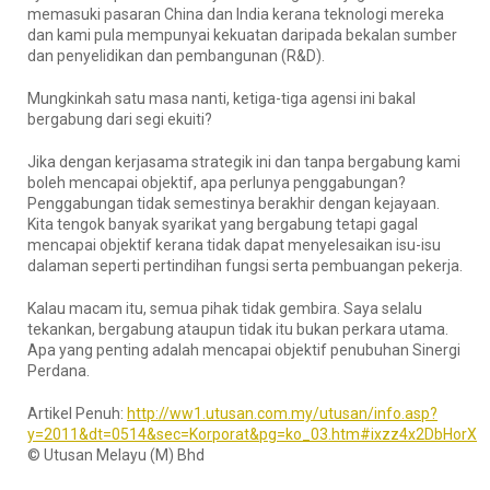
memasuki pasaran China dan India kerana teknologi mereka
dan kami pula mempunyai kekuatan daripada bekalan sumber
dan penyelidikan dan pembangunan (R&D).
Mungkinkah satu masa nanti, ketiga-tiga agensi ini bakal
bergabung dari segi ekuiti?
Jika dengan kerjasama strategik ini dan tanpa bergabung kami
boleh mencapai objektif, apa perlunya penggabungan?
Penggabungan tidak semestinya berakhir dengan kejayaan.
Kita tengok banyak syarikat yang bergabung tetapi gagal
mencapai objektif kerana tidak dapat menyelesaikan isu-isu
dalaman seperti pertindihan fungsi serta pembuangan pekerja.
Kalau macam itu, semua pihak tidak gembira. Saya selalu
tekankan, bergabung ataupun tidak itu bukan perkara utama.
Apa yang penting adalah mencapai objektif penubuhan Sinergi
Perdana.
Artikel Penuh:
http://ww1.utusan.com.my/utusan/info.asp?
y=2011&dt=0514&sec=Korporat&pg=ko_03.htm#ixzz4x2DbHorX
© Utusan Melayu (M) Bhd