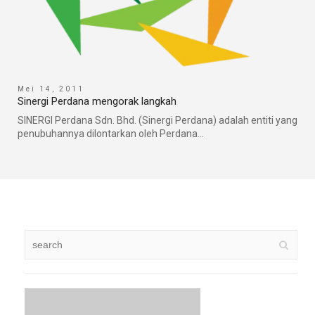
Mei 14, 2011
J
Sinergi Perdana mengorak langkah
F
SINERGI Perdana Sdn. Bhd. (Sinergi Perdana) adalah entiti yang
L
penubuhannya dilontarkan oleh Perdana...
s